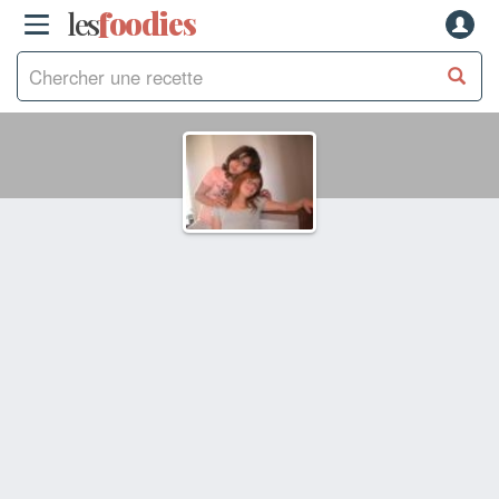
les
f
o
odies