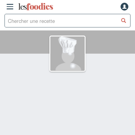
les
f
o
odies