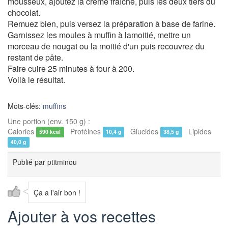
mousseux, ajoutez la crème fraîche, puis les deux tiers du
chocolat.
Remuez bien, puis versez la préparation à base de farine.
Garnissez les moules à muffin à lamoitié, mettre un
morceau de nougat ou la moitié d'un puis recouvrez du
restant de pâte.
Faire cuire 25 minutes à four à 200.
Voilà le résultat.
Mots-clés:
muffins
Une portion (env. 150 g) :
Calories
Protéines
Glucides
Lipides
590 kcal
10,4 g
38,5 g
40,0 g
Publié par
ptitminou
Ça a l'air bon !
Ajouter à vos recettes