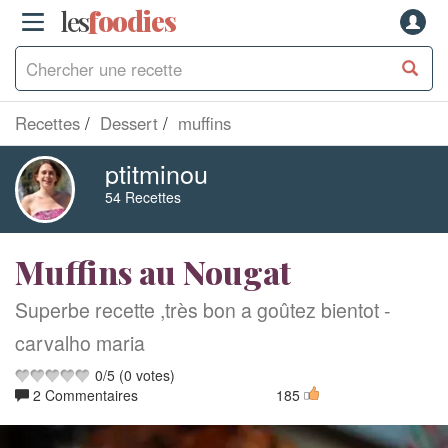
les
f
o
odies
Recettes
Dessert
muffins
ptitminou
54 Recettes
Muffins au Nougat
Superbe recette ,très bon a goûtez bientot -
carvalho maria
0
/
5
(
0
votes)
2 Commentaires
185