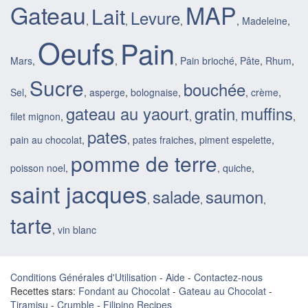
Gateau
MAP
Lait
Levure
,
,
,
,
Madeleine
,
Oeufs
Pain
Mars
,
,
,
Pain brioché
,
Pâte
,
Rhum
,
Sucre
bouchée
Sel
,
,
asperge
,
bolognaise
,
,
crème
,
gateau au yaourt
gratin
muffins
filet mignon
,
,
,
,
pates
pain au chocolat
,
,
pates fraiches
,
piment espelette
,
pomme de terre
poisson noel
,
,
quiche
,
saint jacques
salade
saumon
,
,
,
tarte
,
vin blanc
Conditions Générales d'Utilisation
-
Aide
-
Contactez-nous
Recettes stars:
Fondant au Chocolat
-
Gateau au Chocolat
-
Tiramisu
-
Crumble
-
Filipino Recipes