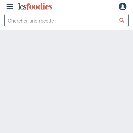
les
f
o
odies