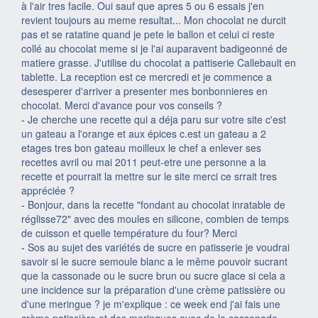
à l'air tres facile. Oui sauf que apres 5 ou 6 essais j'en
revient toujours au meme resultat... Mon chocolat ne durcit
pas et se ratatine quand je pete le ballon et celui ci reste
collé au chocolat meme si je l'ai auparavent badigeonné de
matiere grasse. J'utilise du chocolat a pattiserie Callebault en
tablette. La reception est ce mercredi et je commence a
desesperer d'arriver a presenter mes bonbonnieres en
chocolat. Merci d'avance pour vos conseils ?
-
Je cherche une recette qui a déja paru sur votre site c'est
un gateau a l'orange et aux épices c.est un gateau a 2
etages tres bon gateau moilleux le chef a enlever ses
recettes avril ou mai 2011 peut-etre une personne a la
recette et pourrait la mettre sur le site merci ce srrait tres
appréciée ?
-
Bonjour, dans la recette "fondant au chocolat inratable de
réglisse72" avec des moules en silicone, combien de temps
de cuisson et quelle température du four? Merci
-
Sos au sujet des variétés de sucre en patisserie je voudrai
savoir si le sucre semoule blanc a le même pouvoir sucrant
que la cassonade ou le sucre brun ou sucre glace si cela a
une incidence sur la préparation d'une crème patissière ou
d'une meringue ? je m'explique : ce week end j'ai fais une