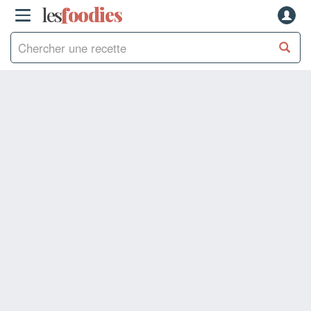
les
f
o
odies