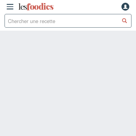
les
f
o
odies