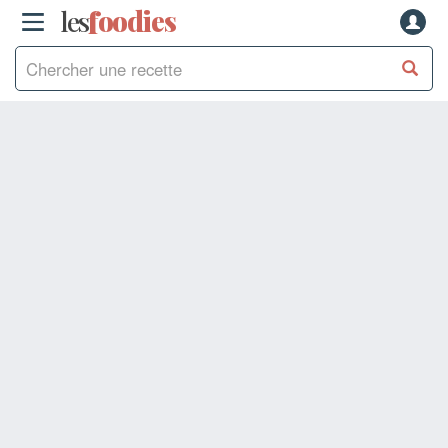
les
f
o
odies