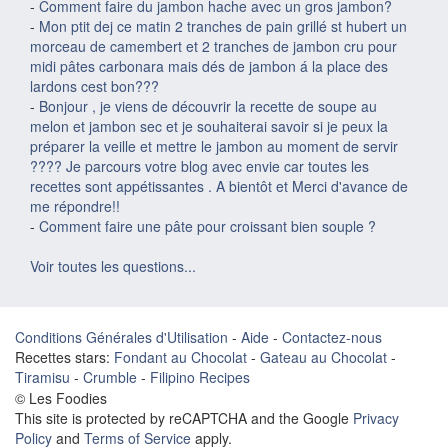
-
Comment faire du jambon hache avec un gros jambon?
-
Mon ptit dej ce matin 2 tranches de pain grillé st hubert un
morceau de camembert et 2 tranches de jambon cru pour
midi pâtes carbonara mais dés de jambon á la place des
lardons cest bon???
-
Bonjour , je viens de découvrir la recette de soupe au
melon et jambon sec et je souhaiterai savoir si je peux la
préparer la veille et mettre le jambon au moment de servir
???? Je parcours votre blog avec envie car toutes les
recettes sont appétissantes . A bientôt et Merci d'avance de
me répondre!!
-
Comment faire une pâte pour croissant bien souple ?
Voir toutes les questions...
Conditions Générales d'Utilisation
-
Aide
-
Contactez-nous
Recettes stars:
Fondant au Chocolat
-
Gateau au Chocolat
-
Tiramisu
-
Crumble
-
Filipino Recipes
© Les Foodies
This site is protected by reCAPTCHA and the Google
Privacy
Policy
and
Terms of Service
apply.