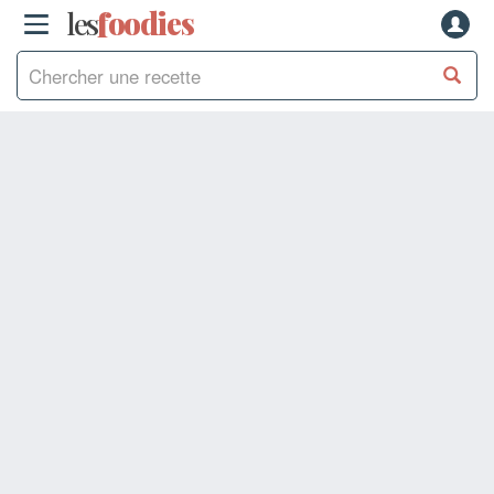
les
f
o
odies