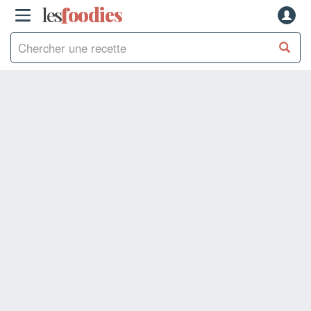
les
f
o
odies