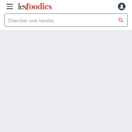
les
f
o
odies