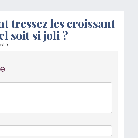
 tressez les croissant
 soit si joli ?
vité
e