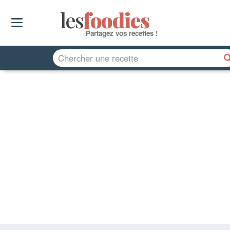
les
f
o
odies
Partagez vos recettes !