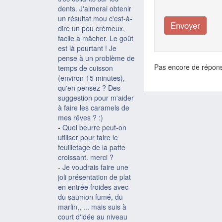
dents. J'aimerai obtenir
un résultat mou c'est-à-
dire un peu crémeux,
facile à mâcher. Le goût
est là pourtant ! Je
pense à un problème de
Pas encore de répons
temps de cuisson
(environ 15 minutes),
qu'en pensez ? Des
suggestion pour m'aider
à faire les caramels de
mes rêves ? :)
-
Quel beurre peut-on
utiliser pour faire le
feuilletage de la patte
croissant. merci ?
-
Je voudrais faire une
joli présentation de plat
en entrée froides avec
du saumon fumé, du
marlin,, ... mais suis à
court d'idée au niveau