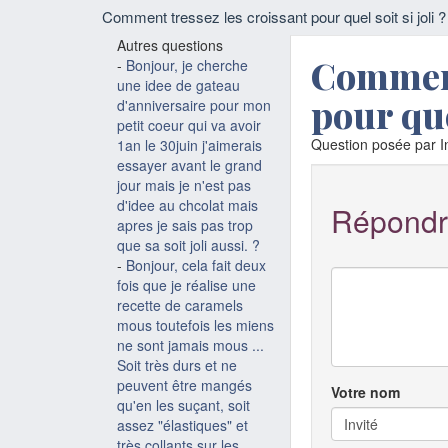
Comment tressez les croissant pour quel soit si joli ?
Autres questions
Comment
-
Bonjour, je cherche
une idee de gateau
pour quel
d'anniversaire pour mon
petit coeur qui va avoir
Question posée par In
1an le 30juin j'aimerais
essayer avant le grand
jour mais je n'est pas
d'idee au chcolat mais
Répondr
apres je sais pas trop
que sa soit joli aussi. ?
-
Bonjour, cela fait deux
fois que je réalise une
recette de caramels
mous toutefois les miens
ne sont jamais mous ...
Soit très durs et ne
peuvent être mangés
Votre nom
qu'en les suçant, soit
assez "élastiques" et
très collants sur les