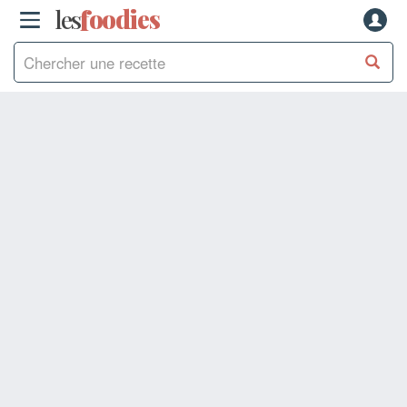
les
f
o
odies