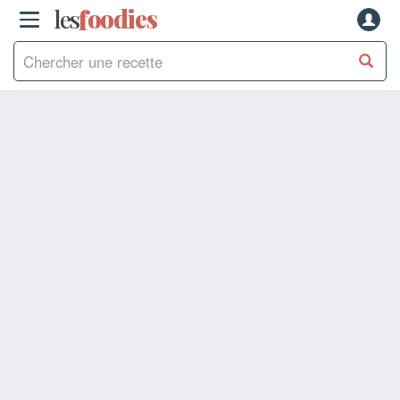
les
f
o
odies