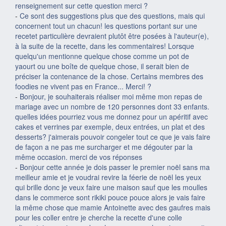
renseignement sur cette question merci ?
-
Ce sont des suggestions plus que des questions, mais qui
concernent tout un chacun! les questions portant sur une
recetet particulière devraient plutôt être posées à l'auteur(e),
à la suite de la recette, dans les commentaires! Lorsque
quelqu'un mentionne quelque chose comme un pot de
yaourt ou une boîte de quelque chose, il serait bien de
préciser la contenance de la chose. Certains membres des
foodies ne vivent pas en France... Merci! ?
-
Bonjour, je souhaiterais réaliser moi même mon repas de
mariage avec un nombre de 120 personnes dont 33 enfants.
quelles idées pourriez vous me donnez pour un apéritif avec
cakes et verrines par exemple, deux entrées, un plat et des
desserts? j'aimerais pouvoir congeler tout ce que je vais faire
de façon a ne pas me surcharger et me dégouter par la
même occasion. merci de vos réponses
-
Bonjour cette année je dois passer le premier noël sans ma
meilleur amie et je voudrai revire la féerie de noël les yeux
qui brille donc je veux faire une maison sauf que les moulles
dans le commerce sont rikiki pouce pouce alors je vais faire
la même chose que mamie Antoinette avec des gaufres mais
pour les coller entre je cherche la recette d'une colle