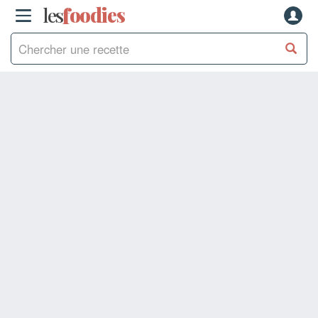
les
f
o
odies