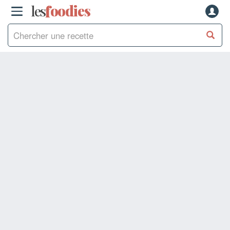
les
f
o
odies