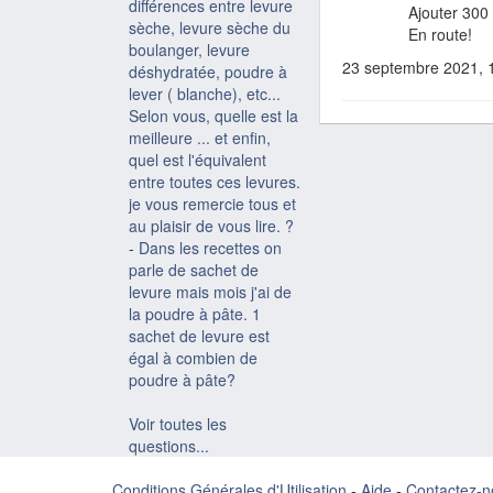
différences entre levure
Ajouter 300 
sèche, levure sèche du
En route!
boulanger, levure
23 septembre 2021, 
déshydratée, poudre à
lever ( blanche), etc...
Selon vous, quelle est la
meilleure ... et enfin,
quel est l'équivalent
entre toutes ces levures.
je vous remercie tous et
au plaisir de vous lire. ?
-
Dans les recettes on
parle de sachet de
levure mais mois j'ai de
la poudre à pâte. 1
sachet de levure est
égal à combien de
poudre à pâte?
Voir toutes les
questions...
Conditions Générales d'Utilisation
-
Aide
-
Contactez-n