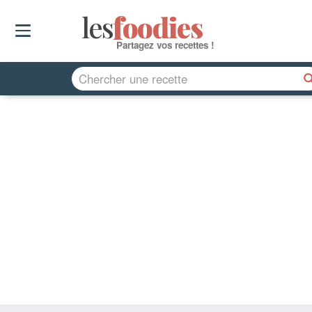
les
f
o
odies
Partagez vos recettes !