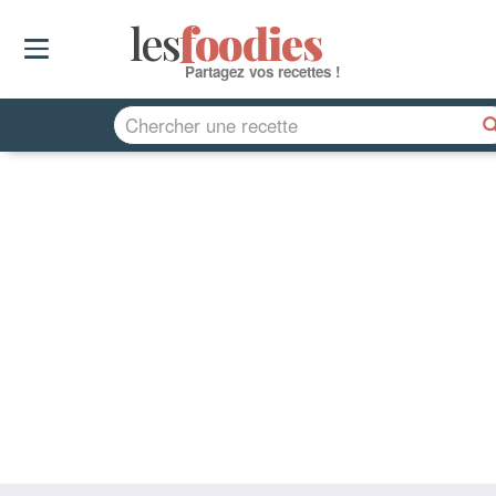
les
f
o
odies
Partagez vos recettes !