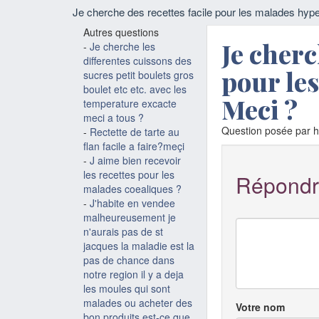
Je cherche des recettes facile pour les malades hyp
Autres questions
Je cherc
-
Je cherche les
differentes cuissons des
pour le
sucres petit boulets gros
boulet etc etc. avec les
Meci ?
temperature excacte
meci a tous ?
Question posée par h
-
Rectette de tarte au
flan facile a faire?meçi
-
J aime bien recevoir
les recettes pour les
Répondr
malades coealiques ?
-
J'habite en vendee
malheureusement je
n'aurais pas de st
jacques la maladie est la
pas de chance dans
notre region il y a deja
les moules qui sont
malades ou acheter des
Votre nom
bon produits est-ce que