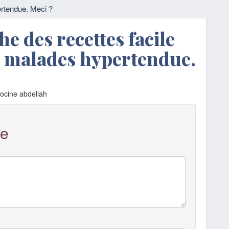
ertendue. Meci ?
he des recettes facile
s malades hypertendue.
ocine abdellah
e