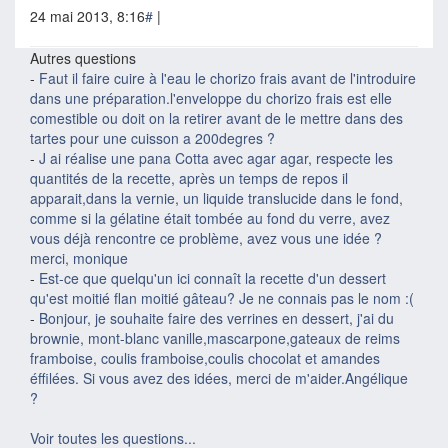
24 mai 2013, 8:16
#
|
Autres questions
-
Faut il faire cuire à l'eau le chorizo frais avant de l'introduire
dans une préparation.l'enveloppe du chorizo frais est elle
comestible ou doit on la retirer avant de le mettre dans des
tartes pour une cuisson a 200degres ?
-
J ai réalise une pana Cotta avec agar agar, respecte les
quantités de la recette, après un temps de repos il
apparait,dans la vernie, un liquide translucide dans le fond,
comme si la gélatine était tombée au fond du verre, avez
vous déjà rencontre ce problème, avez vous une idée ?
merci, monique
-
Est-ce que quelqu'un ici connaît la recette d'un dessert
qu'est moitié flan moitié gâteau? Je ne connais pas le nom :(
-
Bonjour, je souhaite faire des verrines en dessert, j'ai du
brownie, mont-blanc vanille,mascarpone,gateaux de reims
framboise, coulis framboise,coulis chocolat et amandes
éffilées. Si vous avez des idées, merci de m'aider.Angélique
?
Voir toutes les questions...