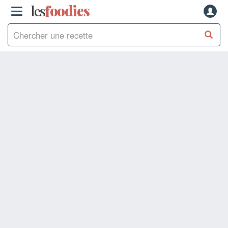
les
f
o
odies