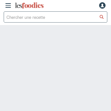
les
f
o
odies