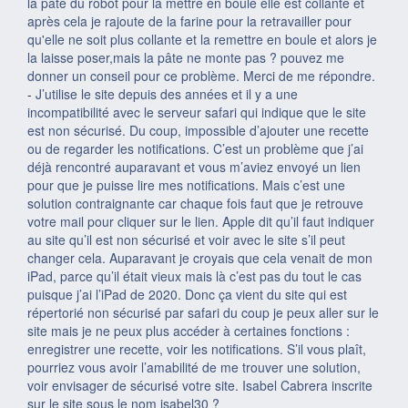
la pâte du robot pour la mettre en boule elle est collante et
après cela je rajoute de la farine pour la retravailler pour
qu'elle ne soit plus collante et la remettre en boule et alors je
la laisse poser,mais la pâte ne monte pas ? pouvez me
donner un conseil pour ce problème. Merci de me répondre.
-
J’utilise le site depuis des années et il y a une
incompatibilité avec le serveur safari qui indique que le site
est non sécurisé. Du coup, impossible d’ajouter une recette
ou de regarder les notifications. C’est un problème que j’ai
déjà rencontré auparavant et vous m’aviez envoyé un lien
pour que je puisse lire mes notifications. Mais c’est une
solution contraignante car chaque fois faut que je retrouve
votre mail pour cliquer sur le lien. Apple dit qu’il faut indiquer
au site qu’il est non sécurisé et voir avec le site s’il peut
changer cela. Auparavant je croyais que cela venait de mon
iPad, parce qu’il était vieux mais là c’est pas du tout le cas
puisque j’ai l’iPad de 2020. Donc ça vient du site qui est
répertorié non sécurisé par safari du coup je peux aller sur le
site mais je ne peux plus accéder à certaines fonctions :
enregistrer une recette, voir les notifications. S’il vous plaît,
pourriez vous avoir l’amabilité de me trouver une solution,
voir envisager de sécurisé votre site. Isabel Cabrera inscrite
sur le site sous le nom isabel30 ?