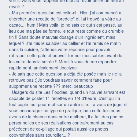
voir si vous vous rappeler de moi au revoir peller de moi au
revoir ?
-
Ma première question est celle-ci : Hier, j'ai commencé à
chercher une recette de "bredele" et j'ai trouvé la vôtre au
cacao.... hum ! Mais voilà, je ne sais ce qui s'est passé, au
lieu que ma pâte se forme, le tout reste comme du crumble
fin !! Sans doute mauvais dosage d'un ingrédient, mais
lequel ? J'ai mis le saladier au cellier et l'ai remis ce matin
dans la cuisine, j'attends votre réponse pour pouvoir
rattraper cette pâte et pouvoir former mes sablés avant de
les cuire dans la soirée !! Merci à vous de me répondre
rapidement, amicalement Jocelyne
-
Je sais que cette question a déjà été posée mais je ne la
retrouve pas ;)Je voudrais savoir comment faire pour
supprimer une recette ??? merci beaucoup
-
Usagers du site Les Foodies, quand un nouvel arrivant est
capable de poster 11 recettes en 1/4 d'heure, c'est qu'il a
tout copié mot pour mot sur un autre site... à vous de juger si
vous encouragez ce type de pratique, bon cette fois nous
avons de la chance dans notre malheur, il a fait des photos
personnelles de ses réalisations contrairement au cas
précédent de co-pillage qui postait aussi les photos
copyrightées sans sourciller... ?