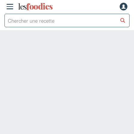
les
f
o
odies