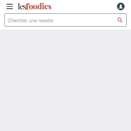
les
f
o
odies