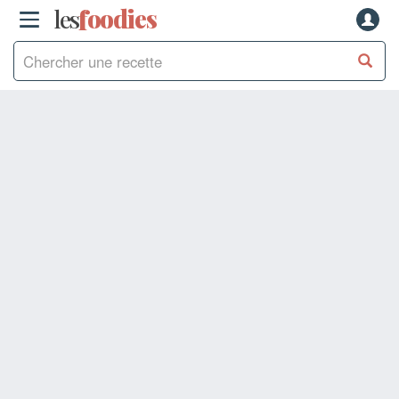
les
f
o
odies