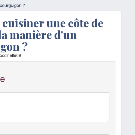
 bourguigon ?
cuisiner une côte de
la manière d'un
gon ?
occinelle09
e