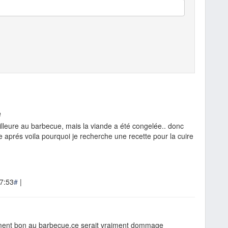
e
illeure au barbecue, mais la viande a été congelée.. donc
aprés voila pourquoi je recherche une recette pour la cuire
7:53
#
|
ement bon au barbecue,ce serait vraiment dommage