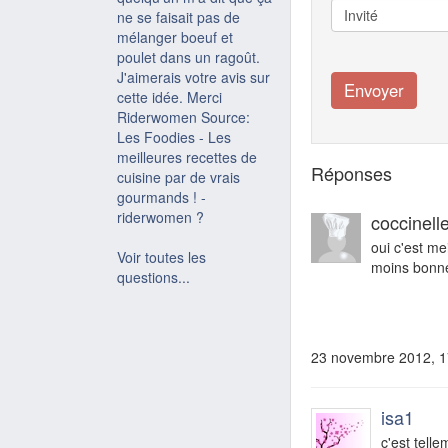
ne se faisait pas de
mélanger boeuf et
poulet dans un ragoût.
J'aimerais votre avis sur
cette idée. Merci
Riderwomen Source:
Les Foodies - Les
meilleures recettes de
Réponses
cuisine par de vrais
gourmands ! -
riderwomen ?
coccinell
oui c'est me
Voir toutes les
moins bonne 
questions...
23 novembre 2012, 1
isa1
c'est tell