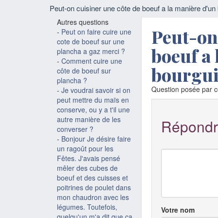
Peut-on cuisiner une côte de boeuf a la manière d'un
Autres questions
Peut-on 
-
Peut on faire cuire une
cote de boeuf sur une
boeuf a 
plancha a gaz merci ?
-
Comment cuire une
bourgui
côte de boeuf sur
plancha ?
Question posée par c
-
Je voudrai savoir si on
peut mettre du maïs en
conserve, ou y a t'il une
autre manière de les
Répondr
converser ?
-
Bonjour Je désire faire
un ragoût pour les
Fêtes. J'avais pensé
mêler des cubes de
boeuf et des cuisses et
poitrines de poulet dans
mon chaudron avec les
légumes. Toutefois,
Votre nom
quelqu'un m'a dit que ça