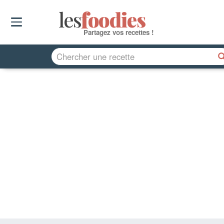
les
f
o
odies
Partagez vos recettes !