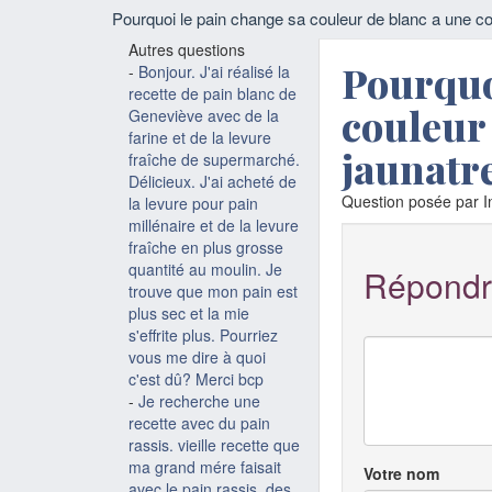
Pourquoi le pain change sa couleur de blanc a une co
Autres questions
Pourquo
-
Bonjour. J'ai réalisé la
recette de pain blanc de
couleur
Geneviève avec de la
farine et de la levure
jaunatre
fraîche de supermarché.
Délicieux. J'ai acheté de
Question posée par In
la levure pour pain
millénaire et de la levure
fraîche en plus grosse
quantité au moulin. Je
Répondr
trouve que mon pain est
plus sec et la mie
s'effrite plus. Pourriez
vous me dire à quoi
c'est dû? Merci bcp
-
Je recherche une
recette avec du pain
rassis. vieille recette que
ma grand mére faisait
Votre nom
avec le pain rassis, des