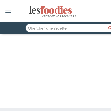
les
f
o
odies
Partagez vos recettes !