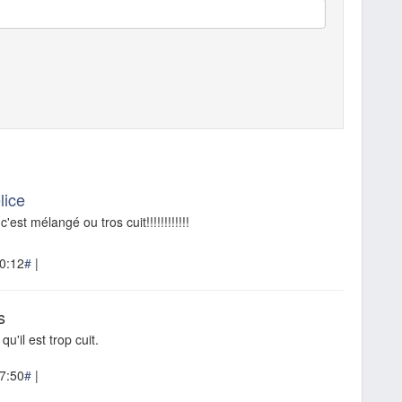
lice
'est mélangé ou tros cuit!!!!!!!!!!!!
0:12
#
|
s
qu'il est trop cuit.
7:50
#
|