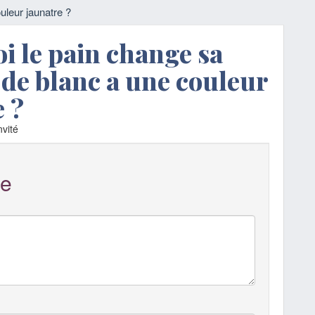
uleur jaunatre ?
i le pain change sa
 de blanc a une couleur
 ?
vité
e