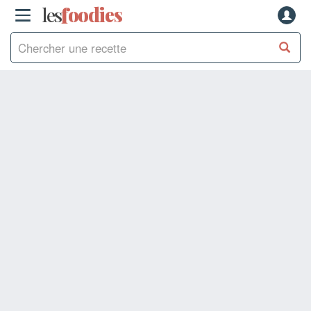
les
f
o
odies