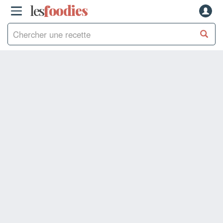
les
f
o
odies