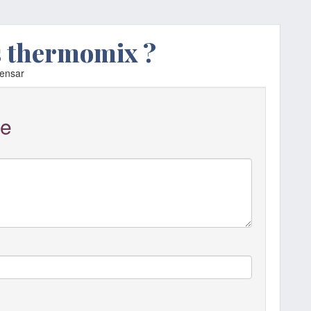
s thermomix ?
vensar
e