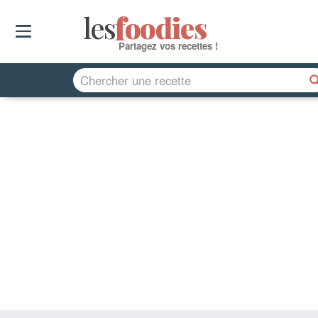
les
f
o
odies
Partagez vos recettes !