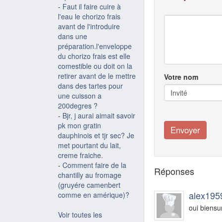
-
Faut il faire cuire à
l'eau le chorizo frais
avant de l'introduire
dans une
préparation.l'enveloppe
du chorizo frais est elle
comestible ou doit on la
retirer avant de le mettre
Votre nom
dans des tartes pour
une cuisson a
200degres ?
-
Bjr, j aurai aimait savoir
pk mon gratin
dauphinois et tjr sec? Je
met pourtant du lait,
creme fraiche.
-
Comment faire de la
Réponses
chantilly au fromage
(gruyére camenbert
alex195
comme en amérique)?
oui biensu
Voir toutes les