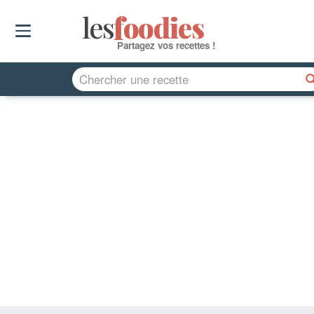
les
f
o
odies
Partagez vos recettes !