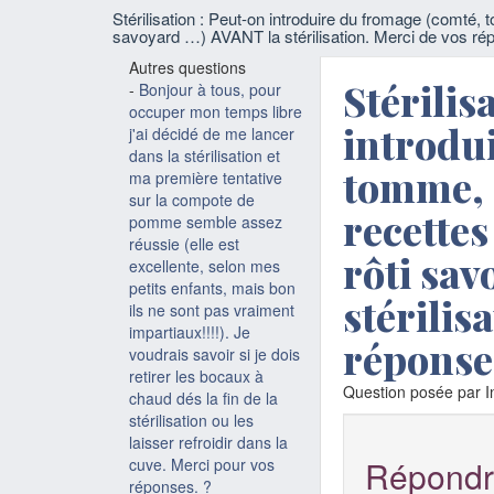
Stérilisation : Peut-on introduire du fromage (comté,
savoyard …) AVANT la stérilisation. Merci de vos ré
Autres questions
Stérilis
-
Bonjour à tous, pour
occuper mon temps libre
introdu
j'ai décidé de me lancer
dans la stérilisation et
tomme, 
ma première tentative
sur la compote de
recettes
pomme semble assez
réussie (elle est
rôti sa
excellente, selon mes
petits enfants, mais bon
stérilis
ils ne sont pas vraiment
impartiaux!!!!). Je
réponse
voudrais savoir si je dois
retirer les bocaux à
Question posée par In
chaud dés la fin de la
stérilisation ou les
laisser refroidir dans la
Répondr
cuve. Merci pour vos
réponses. ?