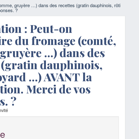
 tomme, gruyère …) dans des recettes (gratin dauphinois, rôti
ponses. ?
ation : Peut-on
ire du fromage (comté,
gruyère …) dans des
 (gratin dauphinois,
voyard …) AVANT la
ation. Merci de vos
s. ?
vité
e