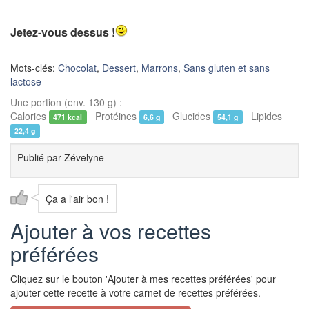
Jetez-vous dessus !
Mots-clés:
Chocolat
,
Dessert
,
Marrons
,
Sans gluten et sans
lactose
Une portion (env. 130 g) :
Calories
Protéines
Glucides
Lipides
471 kcal
6,6 g
54,1 g
22,4 g
Publié par
Zévelyne
Ça a l'air bon !
Ajouter à vos recettes
préférées
Cliquez sur le bouton 'Ajouter à mes recettes préférées' pour
ajouter cette recette à votre carnet de recettes préférées.