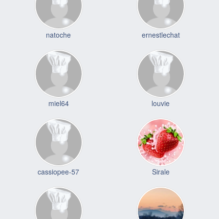
natoche
ernestlechat
miel64
louvie
cassiopee-57
Sirale