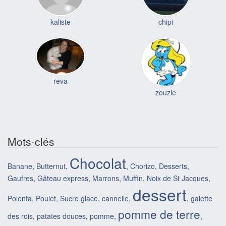
kaliste
chipi
reva
zouzie
Mots-clés
Chocolat
Banane
,
Butternut
,
,
Chorizo
,
Desserts
,
Gaufres
,
Gâteau express
,
Marrons
,
Muffin
,
Noix de St Jacques
,
dessert
Polenta
,
Poulet
,
Sucre glace
,
cannelle
,
,
galette
pomme de terre
des rois
,
patates douces
,
pomme
,
,