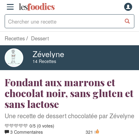
les
f
o
odies
Recettes
Dessert
Zévelyne
14 Recettes
Fondant aux marrons et
chocolat noir, sans gluten et
sans lactose
Une recette de dessert chocolatée par Zévelyne
0
/
5
(
0
votes)
3 Commentaires
321