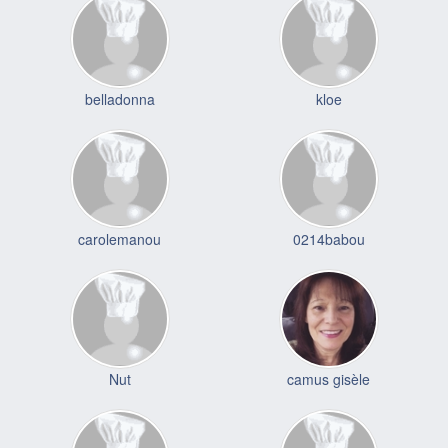
belladonna
kloe
carolemanou
0214babou
Nut
camus gisèle