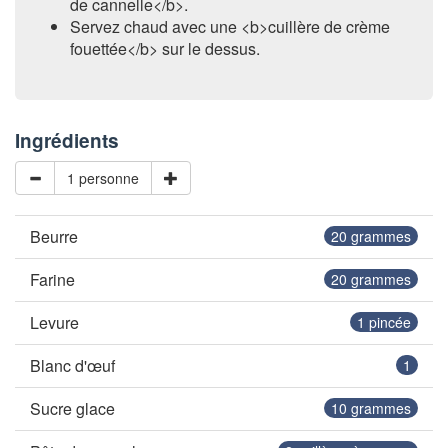
de cannelle</b>.
Servez chaud avec une <b>cuillère de crème
fouettée</b> sur le dessus.
Ingrédients
1 personne
Beurre
20
grammes
Farine
20
grammes
Levure
1
pincée
Blanc d'œuf
1
Sucre glace
10
grammes