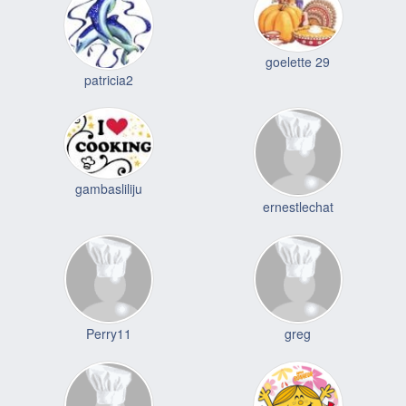
goelette 29
patricia2
gambasliliju
ernestlechat
Perry11
greg