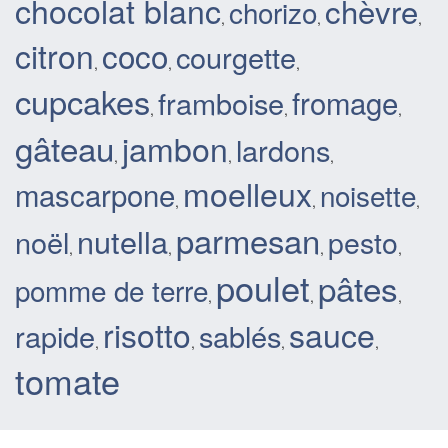
chocolat blanc
chèvre
chorizo
,
,
,
citron
coco
courgette
,
,
,
cupcakes
fromage
framboise
,
,
,
gâteau
jambon
lardons
,
,
,
moelleux
mascarpone
noisette
,
,
,
parmesan
nutella
noël
pesto
,
,
,
,
poulet
pâtes
pomme de terre
,
,
,
sauce
risotto
rapide
sablés
,
,
,
,
tomate