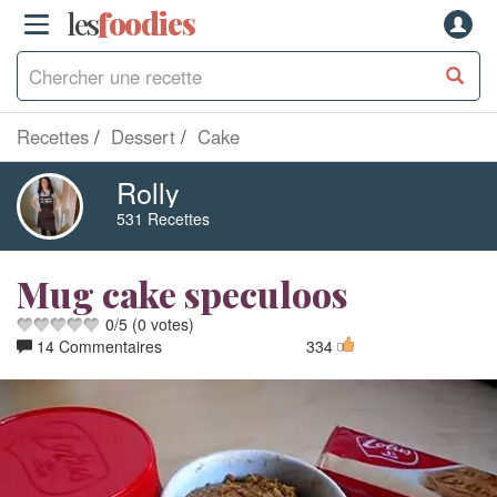
les
f
o
odies
Recettes
Dessert
Cake
Rolly
531 Recettes
Mug cake speculoos
0
/
5
(
0
votes)
14 Commentaires
334