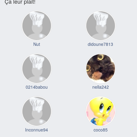
Ça leur plait!
Nut
didoune7813
0214babou
nella242
Inconnue94
coco85