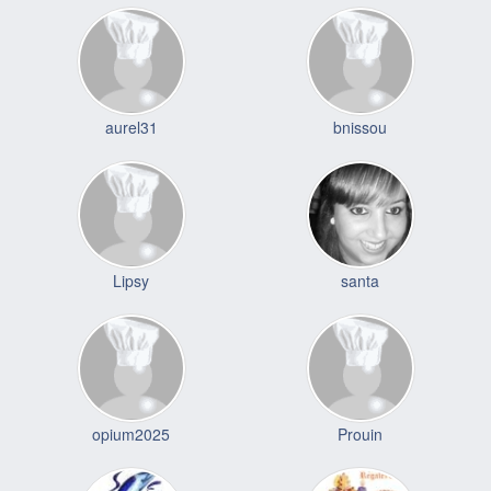
aurel31
bnissou
Lipsy
santa
opium2025
Prouin