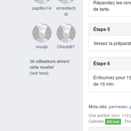
Répandez les rond
papillon14
ernestlech
de tarte.
at
Étape 5
Versez la prépara
mouljo
Choubi67
38
utilisateurs aiment
Étape 6
cette recette!
(voir tous)
Enfournez pour 15
de 15 min.
Mots-clés:
parmesan
,
Une portion (env. 110 g
Calories
Prot
253 kcal