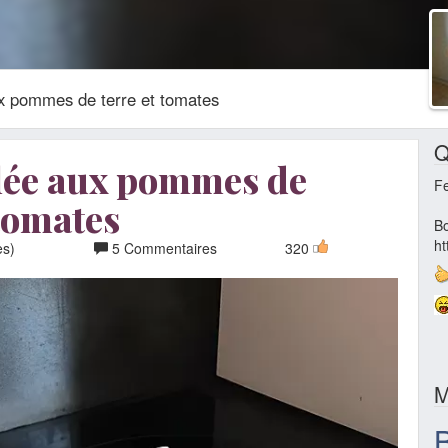
ux pommes de terre et tomates
Q
lée aux pommes de
F
 tomates
Bo
ht
es)
5 Commentaires
320
M