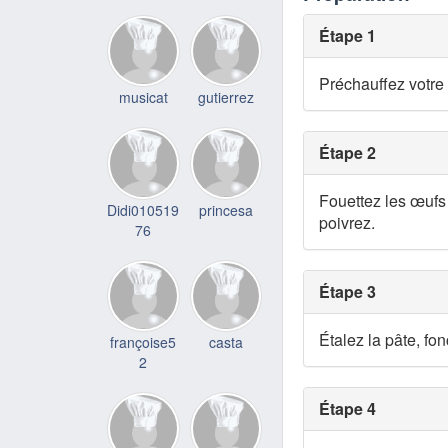
Étape 1
Préchauffez votre 
musicat
gutierrez
Étape 2
Fouettez les œufs 
Didi010519
princesa
poivrez.
76
Étape 3
Étalez la pâte, fon
françoise5
casta
2
Étape 4