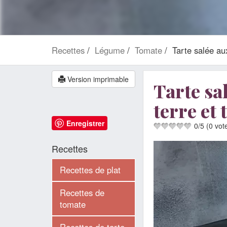
Recettes
Légume
Tomate
Tarte salée a
Version imprimable
Tarte sa
terre et
Enregistrer
0
/
5
(
0
vot
Recettes
Recettes de plat
Recettes de
tomate