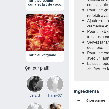
Tarte au poulet,
curry et lait de coco
croustillante.
Pour une <b>
refroidir avan
Ajoutez un 
crémeuse et
Pour un <b>a
tomates ceri
Servez la ta
équilibré.
Pour une cro
Tarte auvergnate
avec un jaun
Laissez repo
Ça leur plait!
<b>faciliter 
Ingrédients
gérard
Fanny37
6 personnes