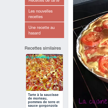
Recettes de tarte
Les nouvelles
recettes
Une recette au
hasard
Recettes similaires
Tarte à la saucisse
de morteau,
pommes de terre et
sauce gorgonzola