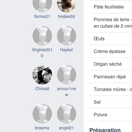
Pâte feuilletée
florine21
frédée59
Pommes de terre 
en cubes de 5 mm
Œufs
Virginie201
Haykel
Crème épaisse
0
Origan séché
Parmesan râpé
Chrisali
amour1ne
Tomates mûres -
c
w
Sel
Poivre
brasma
angel21
Préparation