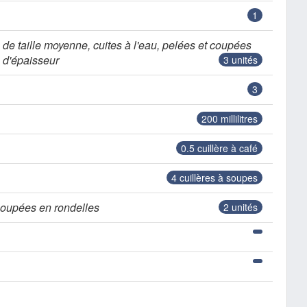
1
-
de taille moyenne, cuites à l'eau, pelées et coupées
 d'épaisseur
3
unités
3
200
millilitres
0.5
cuillère à café
4
cuillères à soupes
oupées en rondelles
2
unités