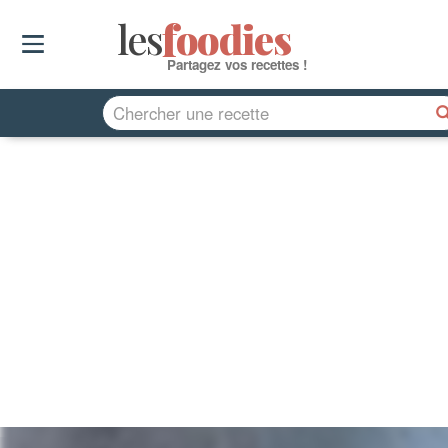
les
f
o
odies
Partagez vos recettes !