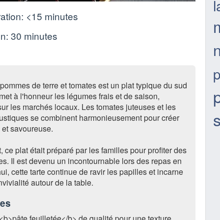
l
ation:
<15 minutes
on:
30 minutes
n
p
 pommes de terre et tomates est un plat typique du sud
 met à l'honneur les légumes frais et de saison,
ur les marchés locaux. Les tomates juteuses et les
ustiques se combinent harmonieusement pour créer
 et savoureuse.
 ce plat était préparé par les familles pour profiter des
s. Il est devenu un incontournable lors des repas en
hui, cette tarte continue de ravir les papilles et incarne
nvivialité autour de la table.
ces
 <b>pâte feuilletée</b> de qualité pour une texture