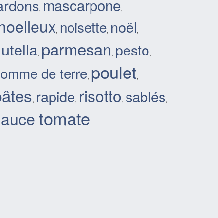
mascarpone
ardons
,
,
moelleux
noël
noisette
,
,
,
parmesan
utella
pesto
,
,
,
poulet
omme de terre
,
,
pâtes
risotto
rapide
sablés
,
,
,
,
tomate
sauce
,