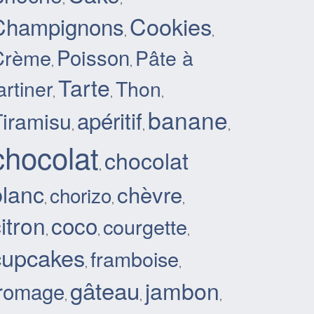
Cookies
Champignons
,
,
Poisson
Crème
Pâte à
,
,
Tarte
artiner
Thon
,
,
,
banane
apéritif
Tiramisu
,
,
,
chocolat
chocolat
,
blanc
chèvre
chorizo
,
,
,
itron
coco
courgette
,
,
,
cupcakes
framboise
,
,
gâteau
jambon
fromage
,
,
,