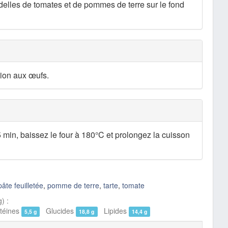
elles de tomates et de pommes de terre sur le fond
tion aux œufs.
 min, baissez le four à 180°C et prolongez la cuisson
pâte feuilletée
,
pomme de terre
,
tarte
,
tomate
) :
éines
Glucides
Lipides
5,5 g
18,8 g
14,4 g