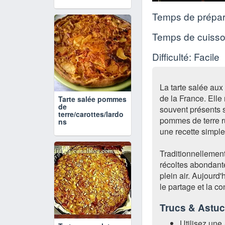
Temps de prépar
Temps de cuiss
Difficulté: Facile
La tarte salée aux
de la France. Elle
Tarte salée pommes
de
souvent présents s
terre/carottes/lardo
pommes de terre r
ns
une recette simple
Traditionnellement,
récoltes abondante
plein air. Aujourd'
le partage et la co
Trucs & Astu
Utilisez une