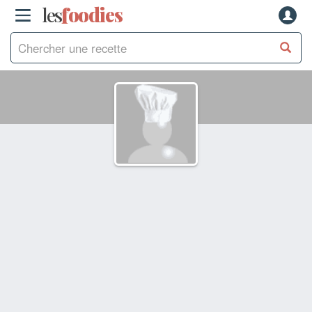
les
f
o
odies