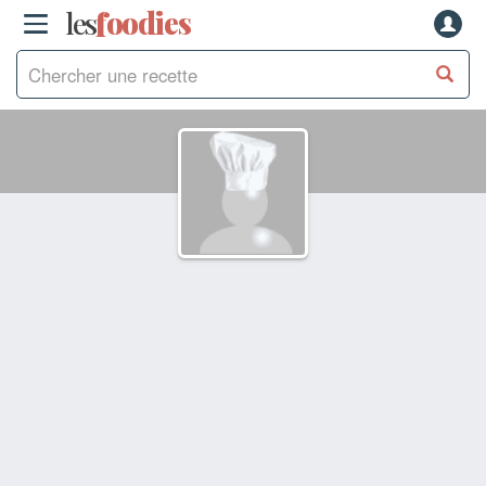
les
f
o
odies