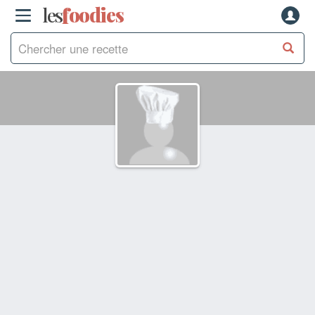
les
f
o
odies