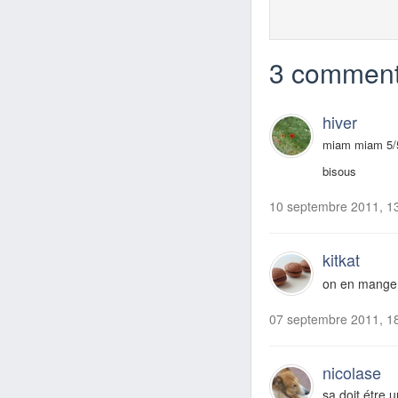
3 comment
hiver
miam miam 5/
bisous
10 septembre 2011, 1
kitkat
on en mangera
07 septembre 2011, 1
nicolase
sa doit étre 