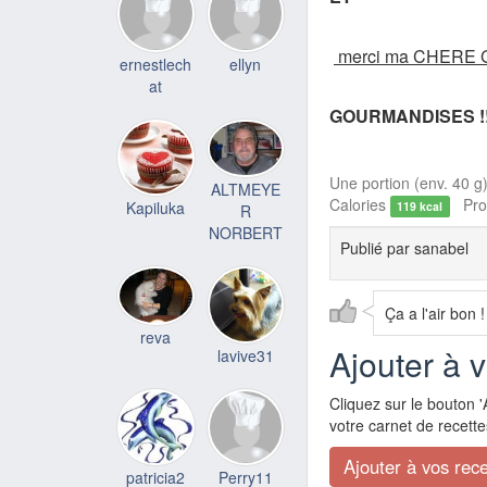
merci ma CHERE
ernestlech
ellyn
at
GOURMANDISES !
Une portion (env. 40 g)
ALTMEYE
Calories
Prot
Kapiluka
119 kcal
R
NORBERT
Publié par
sanabel
Ça a l'air bon !
reva
Ajouter à 
lavive31
Cliquez sur le bouton '
votre carnet de recette
patricia2
Perry11