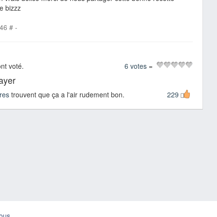
e bizzz
:46
#
-
nt voté.
6 votes
=
sayer
res
trouvent que ça a l'air rudement bon.
229
ous