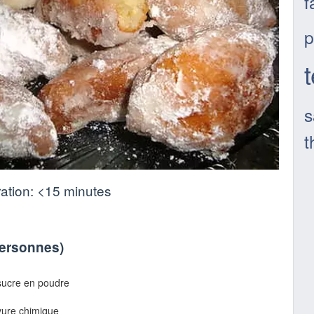
f
p
s
t
ation:
<15 minutes
personnes
)
 sucre en poudre
evure chimique