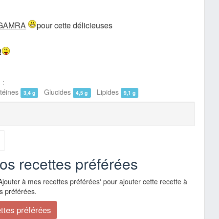
 GAMRA
pour cette délicieuses
!
 :
éines
Glucides
Lipides
3,4 g
4,5 g
9,1 g
vos recettes préférées
Ajouter à mes recettes préférées' pour ajouter cette recette à
s préférées.