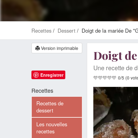
Recettes
Dessert
Doigt de la mariée De 
Version imprimable
Doigt d
Une recette de d
Enregistrer
0
/
5
(
0
vot
Recettes
Recettes de
dessert
Les nouvelles
recettes