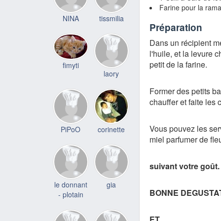
Farine pour la rama
NINA
tissmilia
Préparation
Dans un récipient met
l'huile, et la levure
petit de la farine.
fimyti
laory
Former des petits b
chauffer et faite les 
Vous pouvez les ser
PiPoO
corinette
miel parfumer de fle
suivant votre goût.
le donnant
gia
BONNE DEGUSTAT
- plotain
ET