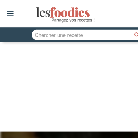
les
f
o
odies
Partagez vos recettes !