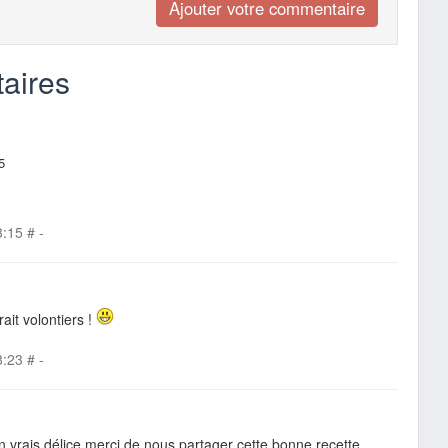
aires
5
3:15
#
-
it volontiers !
8:23
#
-
un vrais délice merci de nous partager cette bonne recette