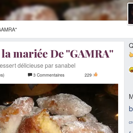
"GAMRA"
Q
e la mariée De "GAMRA"
essert délicieuse par sanabel
es)
3 Commentaires
229
M
b
cr