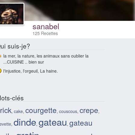
sanabel
125 Recettes
ui suis-je?
la mer, la nature, les animaux sans oublier la
...CUISINE .. bien sur
l'injustice, l'orgeuil, La haine.
ots-clés
rick
courgette
crepe
,
cake
,
,
couscous
,
,
dinde
gateau
gateau
evette
,
,
,
gratin