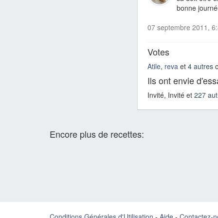
bonne journé
07 septembre 2011, 6
Votes
Atile
,
reva
et
4 autres
o
Ils ont envie d'es
Invité, Invité et
227 aut
Encore plus de recettes:
Conditions Générales d'Utilisation
-
Aide
-
Contactez-n