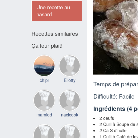
Une recette au
hasard
Recettes similaires
Ça leur plait!
chipi
Eliotty
Temps de prépar
Difficulté: Facile
Ingrédients (
4 
mamied
nacicook
2 oeufs
2 Cuill à Soupe de
2 Cà S d'huile
1 Cuill à Café de l