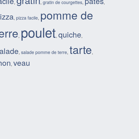
acile
pates
,
,
gratin de courgettes
,
,
pomme de
izza
,
pizza facile
,
poulet
terre
quiche
,
,
,
tarte
alade
,
salade pomme de terre
,
,
hon
veau
,