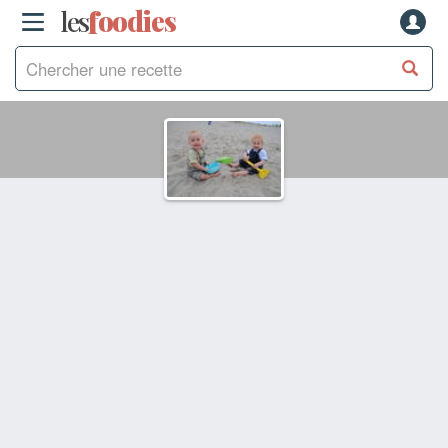
les
f
o
odies