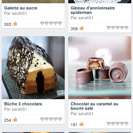
Galette au sucre
Gâteau d'anniversaire
spiderman
Par
sarah51
Par
sarah51
265
358
Bûche 3 chocolats
Chocolat au caramel au
beurre salé
Par
sarah51
Par
sarah51
254
181