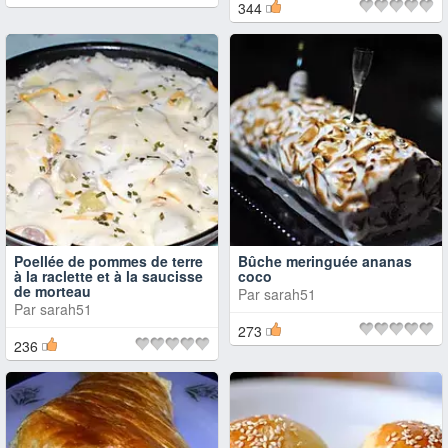
344
Poellée de pommes de terre
Bûche meringuée ananas
à la raclette et à la saucisse
coco
de morteau
Par
sarah51
Par
sarah51
273
236