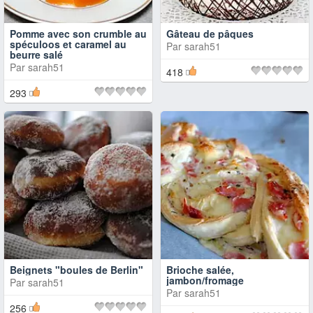
Pomme avec son crumble au
Gâteau de pâques
spéculoos et caramel au
Par
sarah51
beurre salé
Par
sarah51
418
293
Beignets "boules de Berlin"
Brioche salée,
jambon/fromage
Par
sarah51
Par
sarah51
256