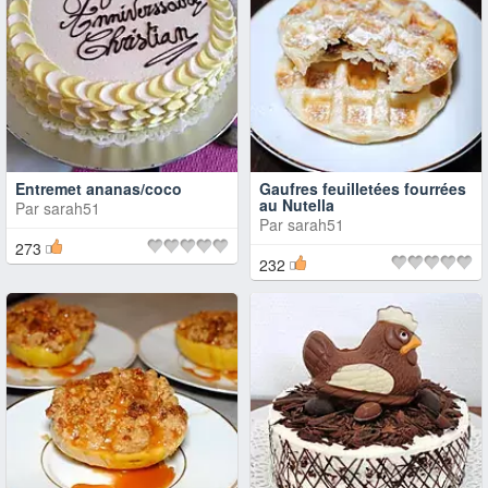
Entremet ananas/coco
Gaufres feuilletées fourrées
au Nutella
Par
sarah51
Par
sarah51
273
232