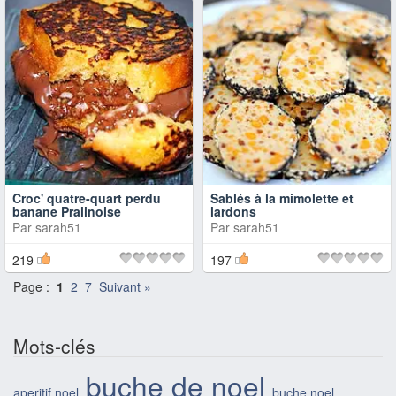
Croc' quatre-quart perdu
Sablés à la mimolette et
banane Pralinoise
lardons
Par
sarah51
Par
sarah51
219
197
Page :
1
2
7
Suivant »
Mots-clés
buche de noel
aperitif noel
,
,
buche noel