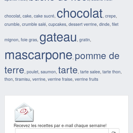
chocolat
chocolat
,
cake
,
cake sucré
,
,
crepe
,
crumble
,
crumble salé
,
cupcakes
,
dessert verrine
,
dinde
,
filet
gateau
mignon
,
foie gras
,
,
gratin
,
mascarpone
pomme de
,
terre
tarte
,
poulet
,
saumon
,
,
tarte salee
,
tarte thon
,
thon
,
tiramisu
,
verrine
,
verrine fraise
,
verrine fruits
Recevez les recettes par e-mail chaque semaine!