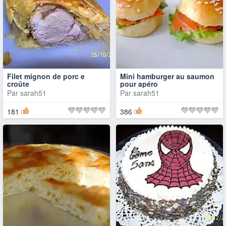
Filet mignon de porc e
Mini hamburger au saumon
croûte
pour apéro
Par
sarah51
Par
sarah51
181
386