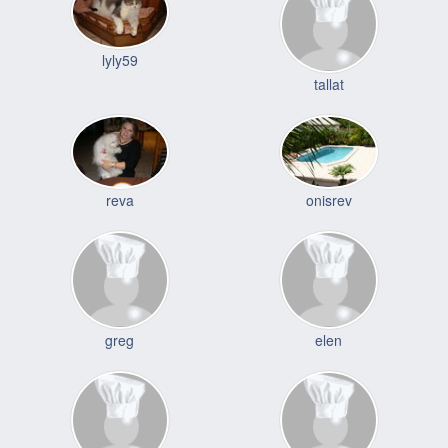
lyly59
tallat
reva
onisrev
greg
elen