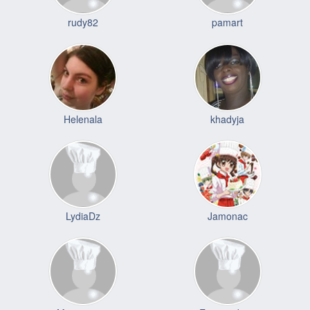
rudy82
pamart
Helenala
khadyja
LydiaDz
Jamonac