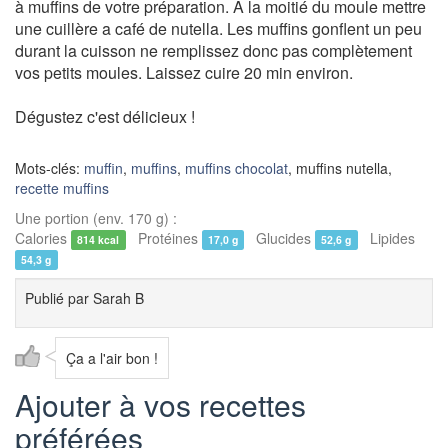
à muffins de votre préparation. A la moitié du moule mettre
une cuillère a café de nutella. Les muffins gonflent un peu
durant la cuisson ne remplissez donc pas complètement
vos petits moules. Laissez cuire 20 min environ.
Dégustez c'est délicieux !
Mots-clés:
muffin
,
muffins
,
muffins chocolat
, muffins nutella,
recette muffins
Une portion (env. 170 g) :
Calories
Protéines
Glucides
Lipides
814 kcal
17,0 g
52,6 g
54,3 g
Publié par
Sarah B
Ça a l'air bon !
Ajouter à vos recettes
préférées