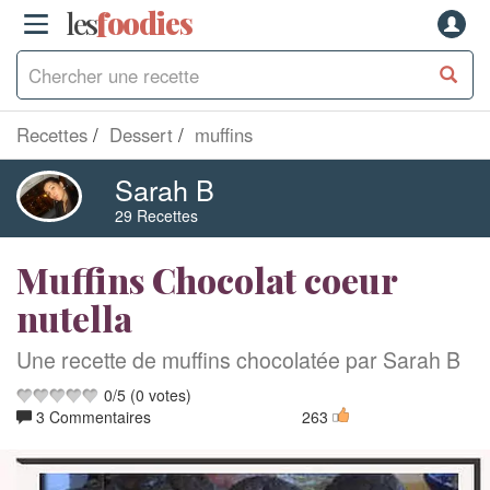
les
f
o
odies
Recettes
Dessert
muffins
Sarah B
29 Recettes
Muffins Chocolat coeur
nutella
Une recette de muffins chocolatée par Sarah B
0
/
5
(
0
votes)
3 Commentaires
263