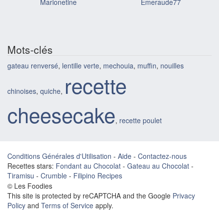
Marionetine
Emeraude77
Mots-clés
gateau renversé
,
lentille verte
,
mechouia
,
muffin
,
nouilles
recette
chinoises
,
quiche
,
cheesecake
,
recette poulet
Conditions Générales d'Utilisation
-
Aide
-
Contactez-nous
Recettes stars:
Fondant au Chocolat
-
Gateau au Chocolat
-
Tiramisu
-
Crumble
-
Filipino Recipes
© Les Foodies
This site is protected by reCAPTCHA and the Google
Privacy
Policy
and
Terms of Service
apply.