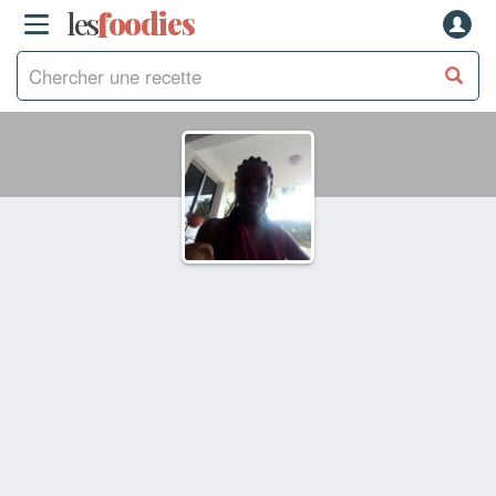
les
f
o
odies