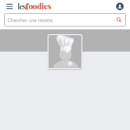
les
f
o
odies