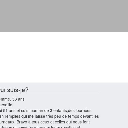
ui suis-je?
emme, 56 ans
rseille
ai 51 ans et suis maman de 3 enfants,des journées
en remplies qui me laisse très peu de temps devant les
urneaux. Bravo à tous ceux et celles qui nous font
rtagés et voyagés à travers leurs recettes et