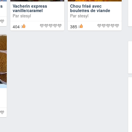
os
Vacherin express
Chou frisé avec
vanille/caramel
boulettes de viande
Par
stesyl
Par
stesyl
404
385