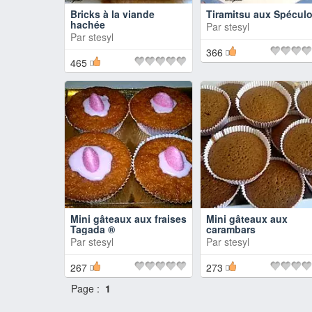
Bricks à la viande
Tiramitsu aux Spécul
hachée
Par
stesyl
Par
stesyl
366
465
Mini gâteaux aux fraises
Mini gâteaux aux
Tagada ®
carambars
Par
stesyl
Par
stesyl
267
273
Page :
1