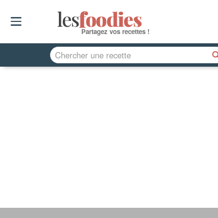
les
f
o
odies
Partagez vos recettes !