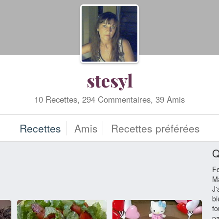
stesyl
10 Recettes, 294 Commentaires, 39 Amis
Recettes
Amis
Recettes préférées
Q
F
Ma
J'
bi
fo
pa