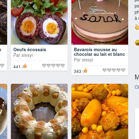
pa
ph
à 
s
Oeufs écossais
Bavarois mousse au
chocolat au lait et blanc
Par
stesyl
Par
stesyl
441
343
M
Ch