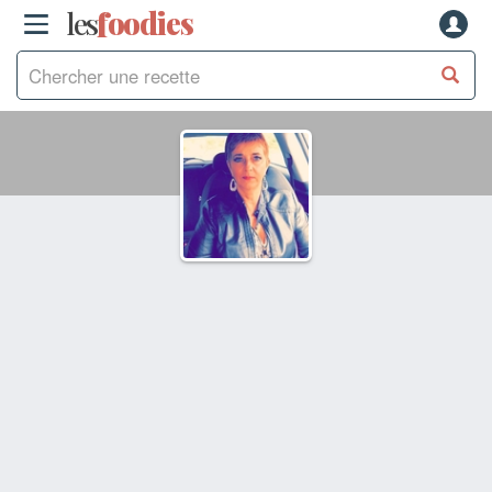
les
f
o
odies