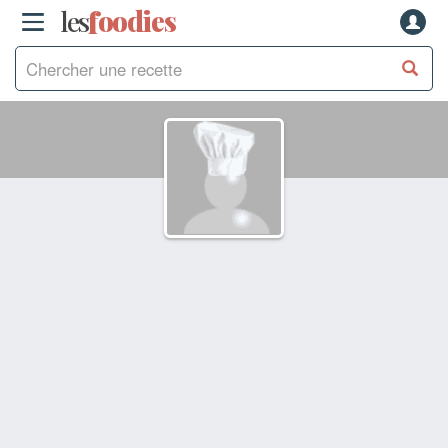
les
f
o
odies