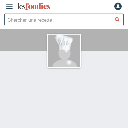
les
f
o
odies