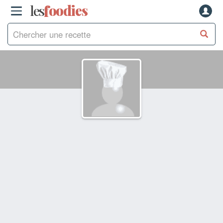
les
f
o
odies