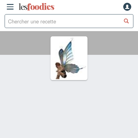
les
f
o
odies