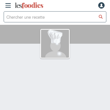
les
f
o
odies