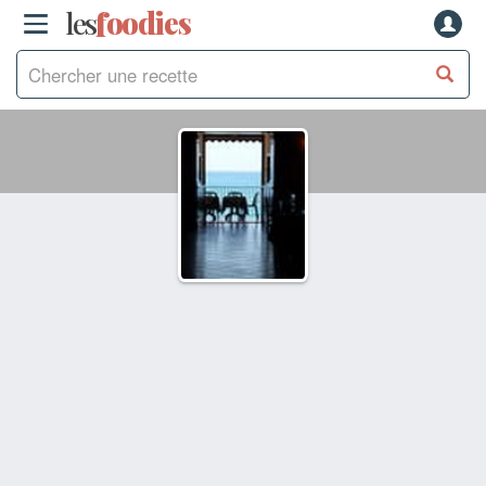
les
f
o
odies