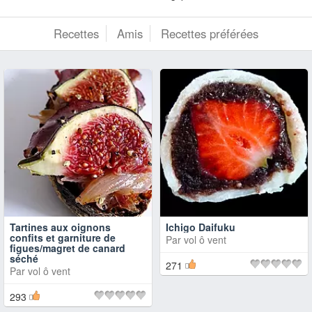
Recettes
Amis
Recettes préférées
Tartines aux oignons
Ichigo Daifuku
confits et garniture de
Par
vol ô vent
figues/magret de canard
séché
271
Par
vol ô vent
293