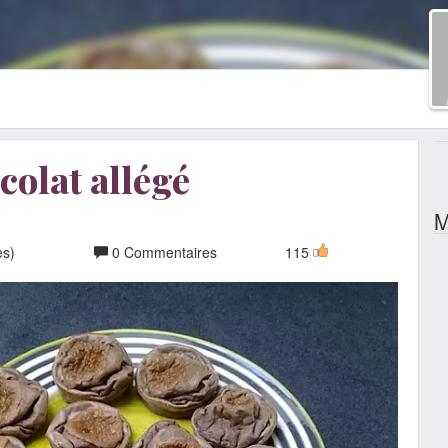
colat allégé
M
es)
0 Commentaires
115