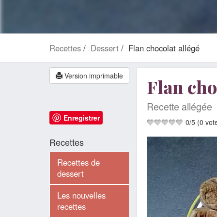
Recettes
Dessert
Flan chocolat allégé
Version imprimable
Flan cho
Recette allégée
Enregistrer
0
/
5
(
0
vot
Recettes
Recettes de
dessert
Les nouvelles
recettes