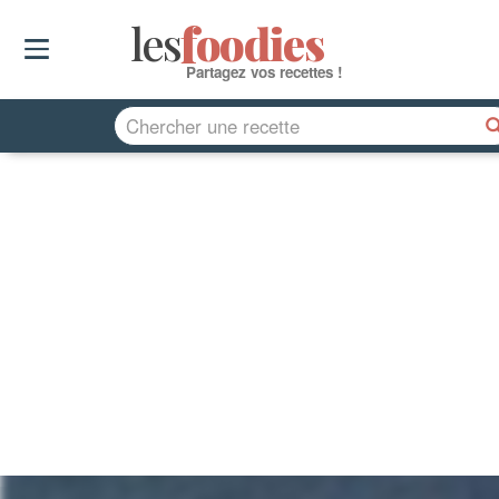
les
f
o
odies
Partagez vos recettes !