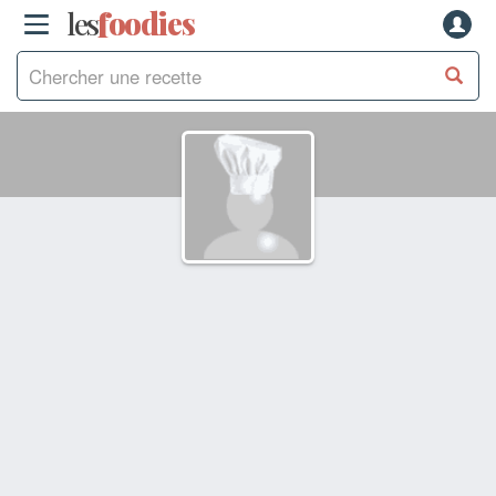
les
f
o
odies