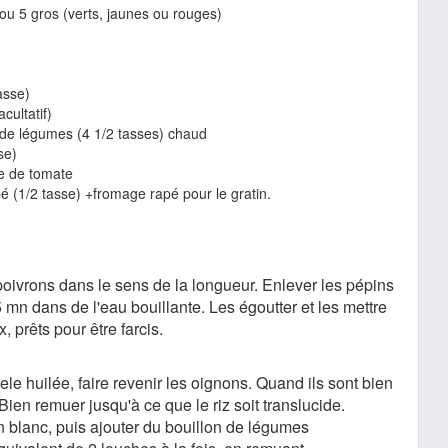
u 5 gros (verts, jaunes ou rouges)
asse)
acultatif)
on de légumes (4 1/2 tasses) chaud
se)
te de tomate
 (1/2 tasse) +fromage rapé pour le gratin.
poivrons dans le sens de la longueur. Enlever les pépins
 5 mn dans de l'eau bouillante. Les égoutter et les mettre
, prêts pour être farcis.
e huilée, faire revenir les oignons. Quand ils sont bien
. Bien remuer jusqu'à ce que le riz soit translucide.
 blanc, puis ajouter du bouillon de légumes