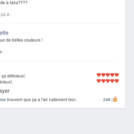
ile à fairs????
:24
#
-
ette
que de belles couleurs !
#
-
 ça délicieux!.
cieux!.
sayer
res
trouvent que ça a l'air rudement bon.
248