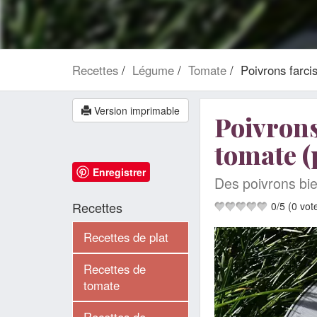
Recettes
Légume
Tomate
Poivrons farcis
Version imprimable
Poivrons 
tomate (
Enregistrer
Des poivrons bie
Recettes
0
/
5
(
0
vot
Recettes de plat
Recettes de
tomate