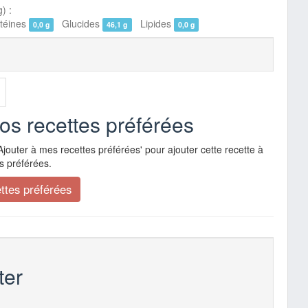
) :
éines
Glucides
Lipides
0,0 g
46,1 g
0,0 g
vos recettes préférées
Ajouter à mes recettes préférées' pour ajouter cette recette à
s préférées.
er