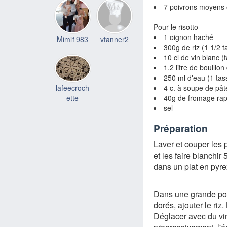
7 poivrons moyens o
Pour le risotto
1 oignon haché
Mimi1983
vtanner2
300g de riz (1 1/2 t
10 cl de vin blanc (f
1.2 litre de bouill
250 ml d'eau (1 tas
lafeecroch
4 c. à soupe de pâ
ette
40g de fromage rapé
sel
Préparation
Laver et couper les 
et les faire blanchir
dans un plat en pyrex
Dans une grande poel
dorés, ajouter le riz
Déglacer avec du vin