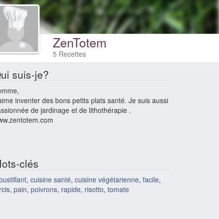
ZenTotem
5 Recettes
ui suis-je?
emme,
aime inventer des bons petits plats santé. Je suis aussi
ssionnée de jardinage et de lithothérapie .
ww.zentotem.com
ots-clés
oustillant
,
cuisine santé
,
cuisine végétarienne
,
facile
,
rcis
,
pain
,
poivrons
,
rapide
,
risotto
,
tomate