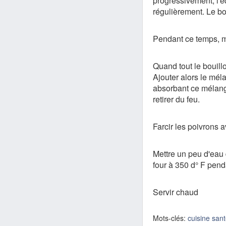
progressivement, l'é
régulièrement. Le bou
Pendant ce temps, mé
Quand tout le bouillo
Ajouter alors le méla
absorbant ce mélange
retirer du feu.
Farcir les poivrons av
Mettre un peu d'eau 
four à 350 d° F pen
Servir chaud
Mots-clés:
cuisine san