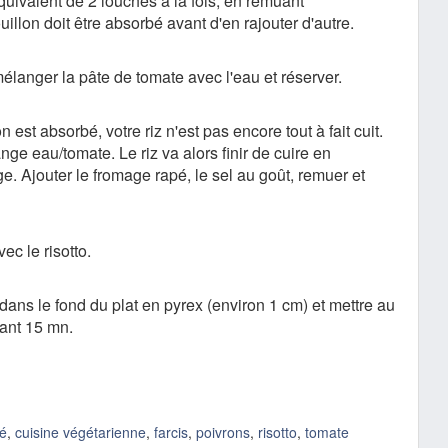
quivalent de 2 louches à la fois, en remuant
illon doit être absorbé avant d'en rajouter d'autre.
langer la pâte de tomate avec l'eau et réserver.
n est absorbé, votre riz n'est pas encore tout à fait cuit.
nge eau/tomate. Le riz va alors finir de cuire en
. Ajouter le fromage rapé, le sel au goût, remuer et
ec le risotto.
dans le fond du plat en pyrex (environ 1 cm) et mettre au
dant 15 mn.
té
,
cuisine végétarienne
,
farcis
,
poivrons
,
risotto
,
tomate