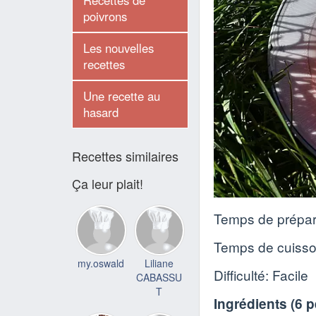
Recettes de
poivrons
Les nouvelles
recettes
Une recette au
hasard
Recettes similaires
Ça leur plait!
Temps de prépar
Temps de cuiss
my.oswald
Liliane
Difficulté: Facile
CABASSU
T
Ingrédients (
6 