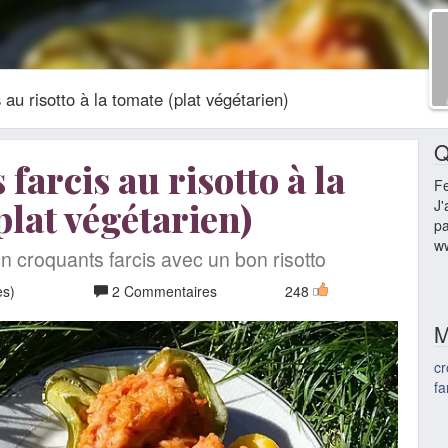
 au risotto à la tomate (plat végétarien)
Q
farcis au risotto à la
F
plat végétarien)
J'
pa
w
n croquants farcis avec un bon risotto
es)
2 Commentaires
248
M
cr
fa