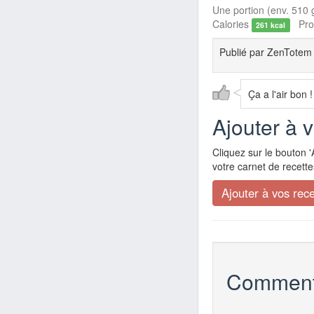
Une portion (env. 510 g
Calories
Prot
261 kcal
Publié par
ZenTotem
Ça a l'air bon !
Ajouter à 
Cliquez sur le bouton '
votre carnet de recette
Comment