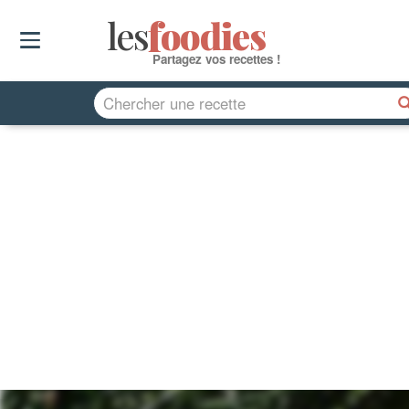
les
f
o
odies
Partagez vos recettes !